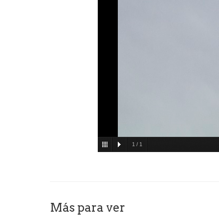
1
/
1
Más para ver