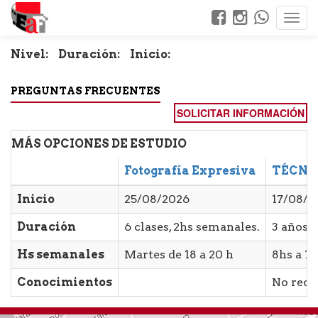
Nivel:
Duración:
Inicio:
PREGUNTAS FRECUENTES
SOLICITAR INFORMACIÓN
MÁS OPCIONES DE ESTUDIO
Fotografía Expresiva
TÉCNI
Inicio
25/08/2026
17/08/2
Duración
6 clases, 2hs semanales.
3 años
Hs semanales
Martes de 18 a 20 h
8hs a 10
Conocimientos
No requ