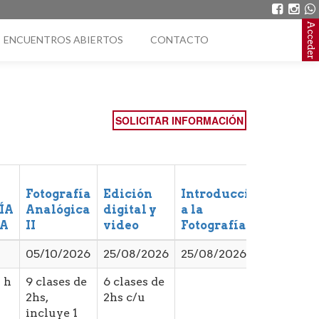
Acceder
ENCUENTROS ABIERTOS
CONTACTO
SOLICITAR INFORMACIÓN
Fotografía
Edición
Introducción
Intro
ÍA
Analógica
digital y
a la
a la
A
II
video
Fotografía I
Fotogr
05/10/2026
25/08/2026
25/08/2026
25/08
2 h
9 clases de
6 clases de
6 clas
2hs,
2hs c/u
c/u
incluye 1