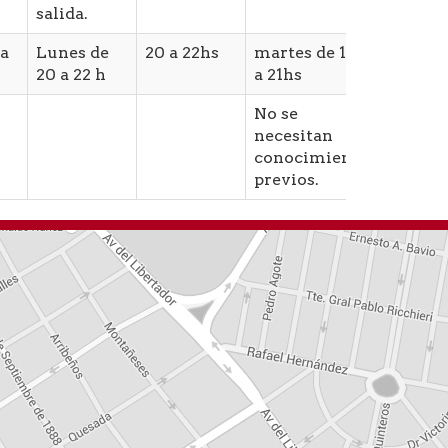
salida.
 a
Lunes de
20 a 22hs
martes de 19hs
Martes
20 a 22 h
a 21hs
21hs
No se
Manej
necesitan
cámar
conocimientos
previos.