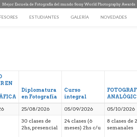
Mejor Escuela de Fotografía del mundo Sony World Photography Awards
FESORES
ESTUDIANTES
GALERÍA
NOVEDADES
O
R EN
Diplomatura
Curso
FOTOGRAF
ÁFICA
en Fotografía
integral
ANALÓGIC
26
25/08/2026
05/09/2026
05/10/2026
30 clases de
24 clases (6
8 clases de 
2hs, presencial
meses) 2hs c/u
semanales