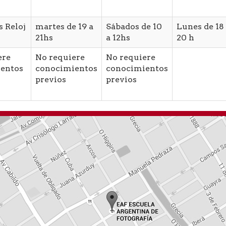
s Reloj
martes de 19 a
Sábados de 10
Lunes de 18
21hs
a 12hs
20 h
ere
No requiere
No requiere
entos
conocimientos
conocimientos
previos
previos