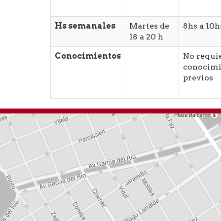
Hs semanales
Martes de
8hs a 10h
18 a 20 h
Conocimientos
No requi
conocimi
previos