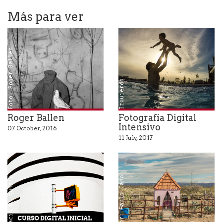
Más para ver
Foto: Roger Ballen
A
u
t
o
r
:
S
b
a
s
t
i
a
n
I
z
q
u
i
e
r
d
e
o
Roger Ballen
Fotografía Digital
Intensivo
07 October, 2016
11 July, 2017
Horacio Di Nunzio
Autor: Pablo Cano