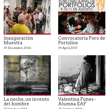
Autor: Ariel Galli
Inauguración
Convocatoria Foro de
Muestra
Portolios
19 December, 2016
19 April, 2017
Autora: Valentina Funes
Autor: Mariano Manikis
La noche, un invento
Valentina Funes -
del hombre
Alumna EAF
27 October, 2017
26 October, 2018