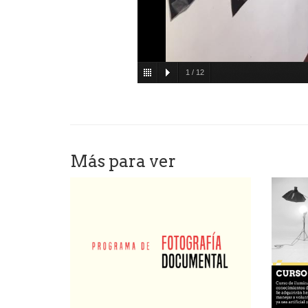
1
/
12
Más para ver