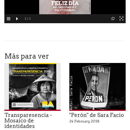
1
/
1
Más para ver
Autor: Sara Facio
Transparesencia -
"Perón" de Sara Facio
Mosaico de
24 February, 2018
identidades