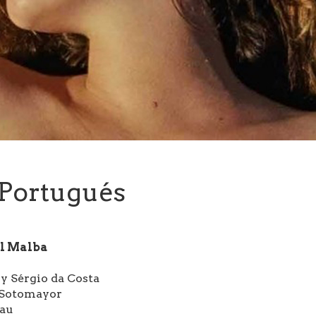
 Portugués
el Malba
y Sérgio da Costa
 Sotomayor
lau